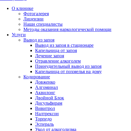
О клинике
Фотогалерея
Лицензии
Наши специалисты
Методы оказания наркологической помощи
Услуги
Вывод из запоя
Вывод из запоя в стационаре
Капельница от запоя
Лечение запоя
Отравление алкоголем
Принудительный вывод из запоя
Капельница от похмелья на дому
Кодирование
Довженко
Алгоминал
Аквилонг
Двойной Блок
Дисульфирам
Вивитрол
Налтрексон
Торпедо
Эспераль
Укол от алкоголизма