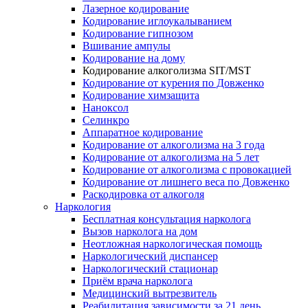
Лазерное кодирование
Кодирование иглоукалыванием
Кодирование гипнозом
Вшивание ампулы
Кодирование на дому
Кодирование алкоголизма SIT/MST
Кодирование от курения по Довженко
Кодирование химзащита
Наноксол
Селинкро
Аппаратное кодирование
Кодирование от алкоголизма на 3 года
Кодирование от алкоголизма на 5 лет
Кодирование от алкоголизма с провокацией
Кодирование от лишнего веса по Довженко
Раскодировка от алкоголя
Наркология
Бесплатная консультация нарколога
Вызов нарколога на дом
Неотложная наркологическая помощь
Наркологический диспансер
Наркологический стационар
Приём врача нарколога
Медицинский вытрезвитель
Реабилитация зависимости за 21 день