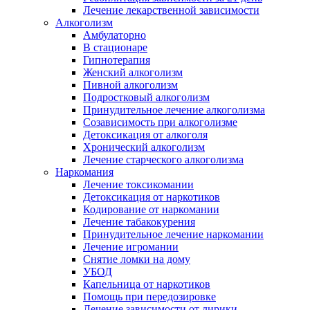
Лечение лекарственной зависимости
Алкоголизм
Амбулаторно
В стационаре
Гипнотерапия
Женский алкоголизм
Пивной алкоголизм
Подростковый алкоголизм
Принудительное лечение алкоголизма
Созависимость при алкоголизме
Детоксикация от алкоголя
Хронический алкоголизм
Лечение старческого алкоголизма
Наркомания
Лечение токсикомании
Детоксикация от наркотиков
Кодирование от наркомании
Лечение табакокурения
Принудительное лечение наркомании
Лечение игромании
Снятие ломки на дому
УБОД
Капельница от наркотиков
Помощь при передозировке
Лечение зависимости от лирики