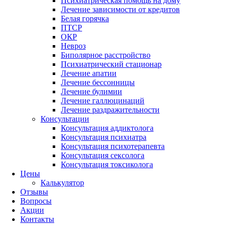
Психиатрическая помощь на дому
Лечение зависимости от кредитов
Белая горячка
ПТСР
ОКР
Невроз
Биполярное расстройство
Психиатрический стационар
Лечение апатии
Лечение бессонницы
Лечение булимии
Лечение галлюцинаций
Лечение раздражительности
Консультации
Консультация аддиктолога
Консультация психиатра
Консультация психотерапевта
Консультация сексолога
Консультация токсиколога
Цены
Калькулятор
Отзывы
Вопросы
Акции
Контакты