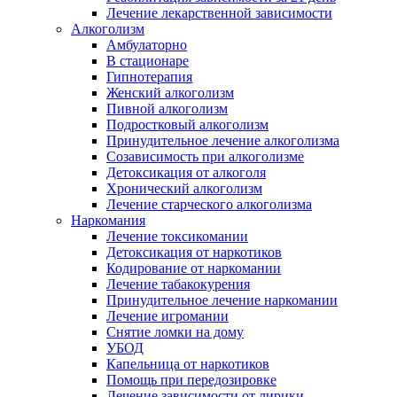
Лечение лекарственной зависимости
Алкоголизм
Амбулаторно
В стационаре
Гипнотерапия
Женский алкоголизм
Пивной алкоголизм
Подростковый алкоголизм
Принудительное лечение алкоголизма
Созависимость при алкоголизме
Детоксикация от алкоголя
Хронический алкоголизм
Лечение старческого алкоголизма
Наркомания
Лечение токсикомании
Детоксикация от наркотиков
Кодирование от наркомании
Лечение табакокурения
Принудительное лечение наркомании
Лечение игромании
Снятие ломки на дому
УБОД
Капельница от наркотиков
Помощь при передозировке
Лечение зависимости от лирики