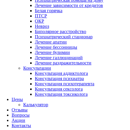
Психиатрическая помощь на дому
Лечение зависимости от кредитов
Белая горячка
ПТСР
ОКР
Невроз
Биполярное расстройство
Психиатрический стационар
Лечение апатии
Лечение бессонницы
Лечение булимии
Лечение галлюцинаций
Лечение раздражительности
Консультации
Консультация аддиктолога
Консультация психиатра
Консультация психотерапевта
Консультация сексолога
Консультация токсиколога
Цены
Калькулятор
Отзывы
Вопросы
Акции
Контакты