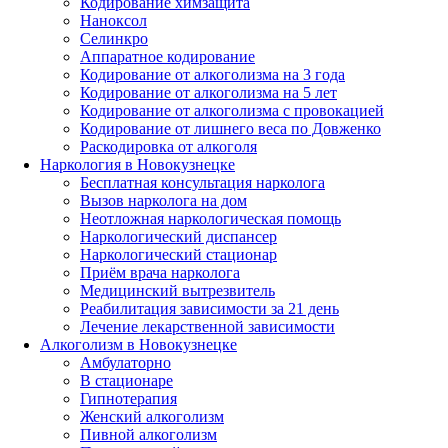
Кодирование химзащита
Наноксол
Селинкро
Аппаратное кодирование
Кодирование от алкоголизма на 3 года
Кодирование от алкоголизма на 5 лет
Кодирование от алкоголизма с провокацией
Кодирование от лишнего веса по Довженко
Раскодировка от алкоголя
Наркология в Новокузнецке
Бесплатная консультация нарколога
Вызов нарколога на дом
Неотложная наркологическая помощь
Наркологический диспансер
Наркологический стационар
Приём врача нарколога
Медицинский вытрезвитель
Реабилитация зависимости за 21 день
Лечение лекарственной зависимости
Алкоголизм в Новокузнецке
Амбулаторно
В стационаре
Гипнотерапия
Женский алкоголизм
Пивной алкоголизм