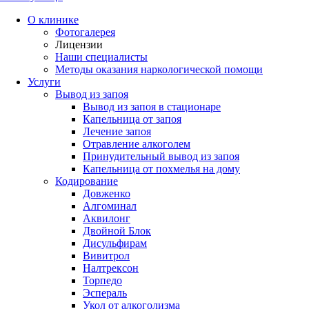
О клинике
Фотогалерея
Лицензии
Наши специалисты
Методы оказания наркологической помощи
Услуги
Вывод из запоя
Вывод из запоя в стационаре
Капельница от запоя
Лечение запоя
Отравление алкоголем
Принудительный вывод из запоя
Капельница от похмелья на дому
Кодирование
Довженко
Алгоминал
Аквилонг
Двойной Блок
Дисульфирам
Вивитрол
Налтрексон
Торпедо
Эспераль
Укол от алкоголизма