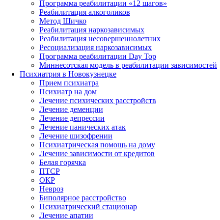
Программа реабилитации «12 шагов»
Реабилитация алкоголиков
Метод Шичко
Реабилитация наркозависимых
Реабилитация несовершеннолетних
Ресоциализация наркозависимых
Программа реабилитации Day Top
Миннесотская модель в реабилитации зависимостей
Психиатрия в Новокузнецке
Прием психиатра
Психиатр на дом
Лечение психических расстройств
Лечение деменции
Лечение депрессии
Лечение панических атак
Лечение шизофрении
Психиатрическая помощь на дому
Лечение зависимости от кредитов
Белая горячка
ПТСР
ОКР
Невроз
Биполярное расстройство
Психиатрический стационар
Лечение апатии