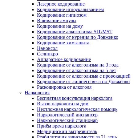
Лазерное кодирование
Кодирование иглоукалыванием
Кодирование гипнозом
Вшивание ампулы
Кодирование на дому
Кодирование алкоголизма SIT/MST
Кодирование от курения по Довженко
Кодирование химзащита
Наноксол
Селинкро
Аппаратное кодирование
Кодирование от алкоголизма на 3 года
Кодирование от алкоголизма на 5 лет
Кодирование от алкоголизма с провокацией
Кодирование от лишнего веса по Довженко
Раскодировка от алкоголя
Наркология
Бесплатная консультация нарколога
Вызов нарколога на дом
Неотложная наркологическая помощь
Наркологический диспансер
Наркологический стационар
Приём врача нарколога
Медицинский вытрезвитель
Реабилитация зависимости за 21 день