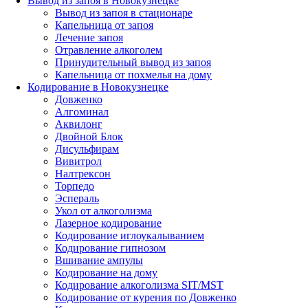
Вывод из запоя в Новокузнецке
Вывод из запоя в стационаре
Капельница от запоя
Лечение запоя
Отравление алкоголем
Принудительный вывод из запоя
Капельница от похмелья на дому
Кодирование в Новокузнецке
Довженко
Алгоминал
Аквилонг
Двойной Блок
Дисульфирам
Вивитрол
Налтрексон
Торпедо
Эспераль
Укол от алкоголизма
Лазерное кодирование
Кодирование иглоукалыванием
Кодирование гипнозом
Вшивание ампулы
Кодирование на дому
Кодирование алкоголизма SIT/MST
Кодирование от курения по Довженко