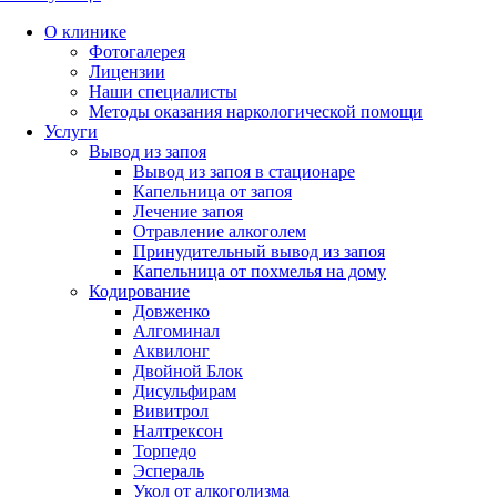
О клинике
Фотогалерея
Лицензии
Наши специалисты
Методы оказания наркологической помощи
Услуги
Вывод из запоя
Вывод из запоя в стационаре
Капельница от запоя
Лечение запоя
Отравление алкоголем
Принудительный вывод из запоя
Капельница от похмелья на дому
Кодирование
Довженко
Алгоминал
Аквилонг
Двойной Блок
Дисульфирам
Вивитрол
Налтрексон
Торпедо
Эспераль
Укол от алкоголизма