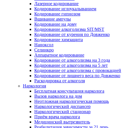
Лазерное кодирование
Кодирование иглоукалыванием
Кодирование гипнозом
Вшивание ампулы
Кодирование на дому
Кодирование алкоголизма SIT/MST
Кодирование от курения по Довженко
Кодирование химзащита
Наноксол
Селинкро
Аппаратное кодирование
Кодирование от алкоголизма на 3 года
Кодирование от алкоголизма на 5 лет
Кодирование от алкоголизма с провокацией
Кодирование от лишнего веса по Довженко
Раскодировка от алкоголя
Наркология
Бесплатная консультация нарколога
Вызов нарколога на дом
Неотложная наркологическая помощь
Наркологический диспансер
Наркологический стационар
Приём врача нарколога
Медицинский вытрезвитель
Реабилитация зависимости за 21 день