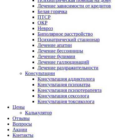
Психиатрическая помощь на дому
Лечение зависимости от кредитов
Белая горячка
ПТСР
ОКР
Невроз
Биполярное расстройство
Психиатрический стационар
Лечение апатии
Лечение бессонницы
Лечение булимии
Лечение галлюцинаций
Лечение раздражительности
Консультации
Консультация аддиктолога
Консультация психиатра
Консультация психотерапевта
Консультация сексолога
Консультация токсиколога
Цены
Калькулятор
Отзывы
Вопросы
Акции
Контакты