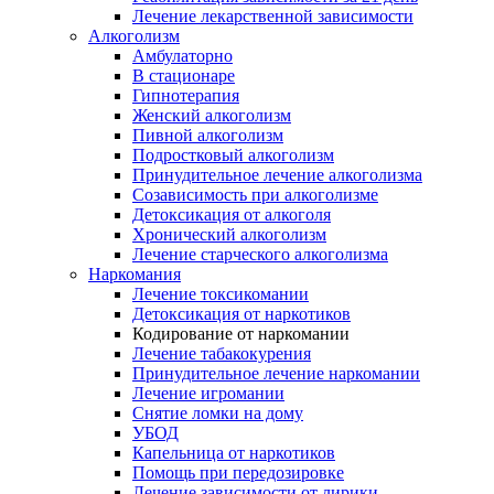
Лечение лекарственной зависимости
Алкоголизм
Амбулаторно
В стационаре
Гипнотерапия
Женский алкоголизм
Пивной алкоголизм
Подростковый алкоголизм
Принудительное лечение алкоголизма
Созависимость при алкоголизме
Детоксикация от алкоголя
Хронический алкоголизм
Лечение старческого алкоголизма
Наркомания
Лечение токсикомании
Детоксикация от наркотиков
Кодирование от наркомании
Лечение табакокурения
Принудительное лечение наркомании
Лечение игромании
Снятие ломки на дому
УБОД
Капельница от наркотиков
Помощь при передозировке
Лечение зависимости от лирики