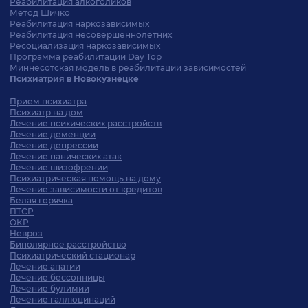
Реабилитация алкоголиков
Метод Шичко
Реабилитация наркозависимых
Реабилитация несовершеннолетних
Ресоциализация наркозависимых
Программа реабилитации Day Top
Миннесотская модель в реабилитации зависимостей
Психиатрия в Новокузнецке
Прием психиатра
Психиатр на дом
Лечение психических расстройств
Лечение деменции
Лечение депрессии
Лечение панических атак
Лечение шизофрении
Психиатрическая помощь на дому
Лечение зависимости от кредитов
Белая горячка
ПТСР
ОКР
Невроз
Биполярное расстройство
Психиатрический стационар
Лечение апатии
Лечение бессонницы
Лечение булимии
Лечение галлюцинаций