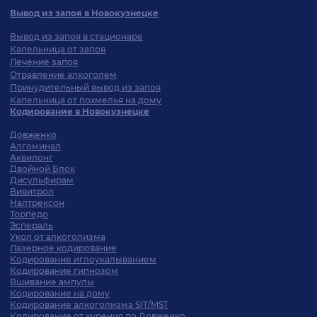
Вывод из запоя в Новокузнецке
Вывод из запоя в стационаре
Капельница от запоя
Лечение запоя
Отравление алкоголем
Принудительный вывод из запоя
Капельница от похмелья на дому
Кодирование в Новокузнецке
Довженко
Алгоминал
Аквилонг
Двойной Блок
Дисульфирам
Вивитрол
Налтрексон
Торпедо
Эспераль
Укол от алкоголизма
Лазерное кодирование
Кодирование иглоукалыванием
Кодирование гипнозом
Вшивание ампулы
Кодирование на дому
Кодирование алкоголизма SIT/MST
Кодирование от курения по Довженко