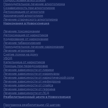
Подростковый алкоголизм
Принудительное лечение алкоголизма
Созависимость при алкоголизме
Детоксикация от алкоголя
Хронический алкоголизм
Лечение старческого алкоголизма
Наркомания в Новокузнецке
Лечение токсикомании
Детоксикация от наркотиков
Кодирование от наркомании
Лечение табакокурения
Принудительное лечение наркомании
Лечение игромании
Снятие ломки на дому
УБОД
Капельница от наркотиков
Помощь при передозировке
Лечение зависимости от лирики
Лечение зависимости от марихуаны
Лечение зависимости от наркотической соли
Лечение зависимости от мефедрона
Лечение зависимости от спайса
Лечение зависимости от героина
Лечение зависимости от ЛСД
Реабилитационный центр в Новокузнецке
Программа реабилитации «12 шагов»