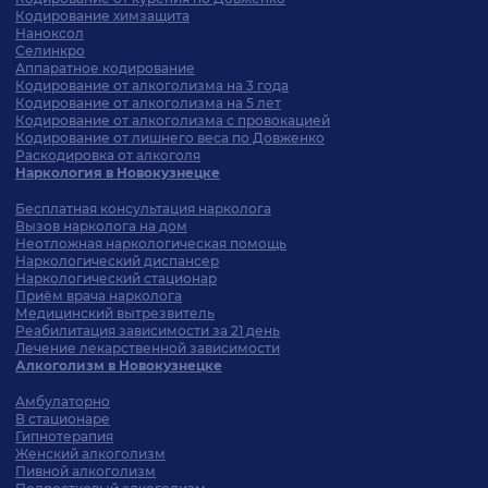
Кодирование химзащита
Наноксол
Селинкро
Аппаратное кодирование
Кодирование от алкоголизма на 3 года
Кодирование от алкоголизма на 5 лет
Кодирование от алкоголизма с провокацией
Кодирование от лишнего веса по Довженко
Раскодировка от алкоголя
Наркология в Новокузнецке
Бесплатная консультация нарколога
Вызов нарколога на дом
Неотложная наркологическая помощь
Наркологический диспансер
Наркологический стационар
Приём врача нарколога
Медицинский вытрезвитель
Реабилитация зависимости за 21 день
Лечение лекарственной зависимости
Алкоголизм в Новокузнецке
Амбулаторно
В стационаре
Гипнотерапия
Женский алкоголизм
Пивной алкоголизм