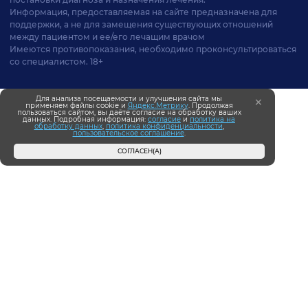
Информация, предоставляемая на сайте предназначена для
поддержки, а не для замещения существующих отношений
между пациентом и ее/его лечащим врачом
Имеются противопоказания, необходимо проконсультироваться
со специалистом. 18+
Для анализа посещаемости и улучшения сайта мы
применяем файлы cookie и
Яндекс.Метрику
. Продолжая
пользоваться сайтом, вы даёте согласие на обработку ваших
данных. Подробная информация:
согласие
и
политика на
обработку данных
,
политика конфиденциальности
,
пользовательское соглашение
.
СОГЛАСЕН(А)